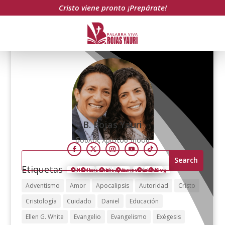
Cristo viene pronto ¡Prepárate!
B. Rojas Yauri
δοῦλος Χριστοῦ Ἰησοῦ
Follow
Follow
Follow
Follow
Follow
Search
for:
Etiquetas
Home
Personal
Ensayos
Sermones
Libros
Blog
Adventismo
Amor
Apocalipsis
Autoridad
Cristo
Cristología
Cuidado
Daniel
Educación
Ellen G. White
Evangelio
Evangelismo
Exégesis