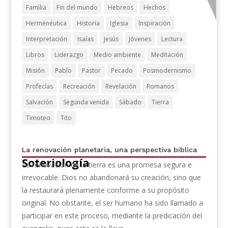
Familia
Fin del mundo
Hebreos
Hechos
Hermenéutica
Historia
Iglesia
Inspiración
Interpretación
Isaías
Jesús
Jóvenes
Lectura
Libros
Liderazgo
Medio ambiente
Meditación
Misión
Pablo
Pastor
Pecado
Posmodernismo
Profecías
Recreación
Revelación
Romanos
Salvación
Segunda venida
Sábado
Tierra
Timoteo
Tito
La renovación planetaria, una perspectiva bíblica
Soteriología
La renovación de la tierra es una promesa segura e
irrevocable. Dios no abandonará su creación, sino que
la restaurará plenamente conforme a su propósito
original. No obstante, el ser humano ha sido llamado a
participar en este proceso, mediante la predicación del