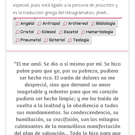
especial, pues está ligado a la persona de Jesucristo y
es la traducción griega del tetragrámaton, yhwh…
Categorías:
Angelología
Antropología
Archiereología
Bibliología
Cristología
Eclesiología
Escatología
Hamartiología
Pneumatología
Soteriología
Teología
“El me amó. Se dio a sí mismo por mí. Se hizo
pobre para que yo, por su pobreza, pudiera
ser hecho rico. El varón de dolores no me
despreció, sino que derramó su amor
inagotable y redentor para que mi corazón
pudiera ser hecho limpio; y me ha traído de
vuelta a la lealtad y la obediencia a todos
sus mandamientos. Su
condescendencia
, su
humillación
, su crucifixión, son los milagros
culminantes de la maravillosa manifestación
del plan de salvación... Todo lo hizo para que