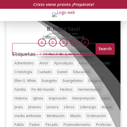
Cristo viene pronto ¡Prepárate!
B. Rojas Yauri
δοῦλος Χριστοῦ Ἰησοῦ
Follow
Follow
Follow
Follow
Follow
Search
for:
Etiquetas
Home
Personal
Ensayos
Sermones
Libros
Blog
Adventismo
Amor
Apocalipsis
Autoridad
Cristo
Cristología
Cuidado
Daniel
Educación
Ellen G. White
Evangelio
Evangelismo
Exégesis
Familia
Fin del mundo
Hechos
Hermenéutica
Historia
Iglesia
Inspiración
Interpretación
Isaías
Jesús
Jóvenes
Lectura
Libros
Liderazgo
Mayas
medio ambiente
Meditación
Misión
Ordenación
Pablo
Pastor
Pecado
Posmodernismo
Profecías