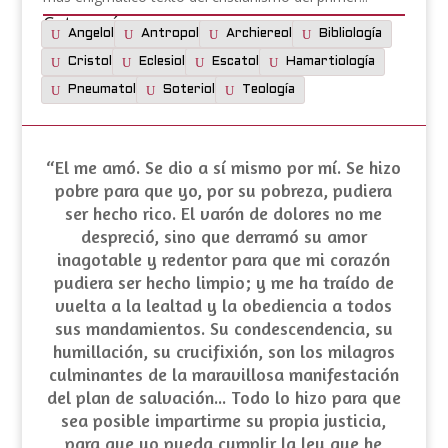
Categorías:
Angelología
Antropología
Archiereología
Bibliología
Cristología
Eclesiología
Escatología
Hamartiología
Pneumatología
Soteriología
Teología
“El me amó. Se dio a sí mismo por mí. Se hizo
pobre para que yo, por su pobreza, pudiera
ser hecho rico. El varón de dolores no me
despreció, sino que derramó su amor
inagotable y redentor para que mi corazón
pudiera ser hecho limpio; y me ha traído de
vuelta a la lealtad y la obediencia a todos
sus mandamientos. Su
condescendencia
, su
humillación
, su crucifixión, son los milagros
culminantes de la maravillosa manifestación
del plan de salvación... Todo lo hizo para que
sea posible impartirme su propia justicia,
para que yo pueda cumplir la ley que he