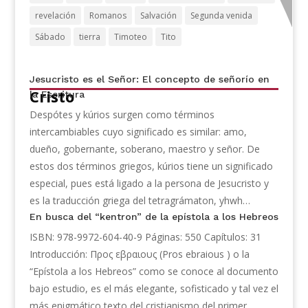
revelación
Romanos
Salvación
Segunda venida
Sábado
tierra
Timoteo
Tito
Jesucristo es el Señor: El concepto de señorío en
Cristo
la Escritura
Despótes y kúrios surgen como términos
intercambiables cuyo significado es similar: amo,
dueño, gobernante, soberano, maestro y señor. De
estos dos términos griegos, kúrios tiene un significado
especial, pues está ligado a la persona de Jesucristo y
es la traducción griega del tetragrámaton, yhwh…
En busca del “kentron” de la epístola a los Hebreos
ISBN: 978-9972-604-40-9 Páginas: 550 Capítulos: 31
Introducción: Προς εβραιους (Pros ebraious ) o la
“Epístola a los Hebreos” como se conoce al documento
bajo estudio, es el más elegante, sofisticado y tal vez el
más enigmático texto del cristianismo del primer...