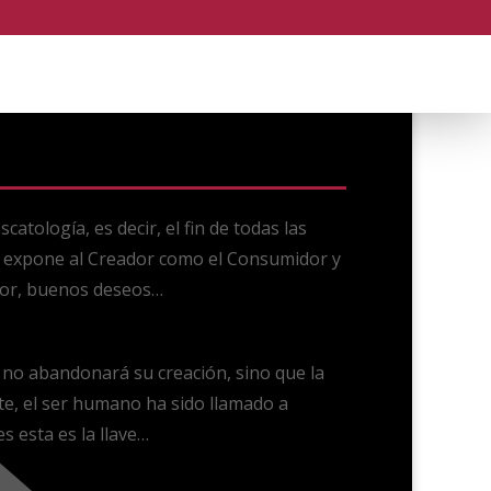
scatología, es decir, el fin de todas las
s expone al Creador como el Consumidor y
amor, buenos deseos…
 no abandonará su creación, sino que la
e, el ser humano ha sido llamado a
s esta es la llave…