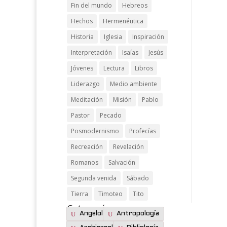
Fin del mundo
Hebreos
Hechos
Hermenéutica
Historia
Iglesia
Inspiración
Interpretación
Isaías
Jesús
Jóvenes
Lectura
Libros
Liderazgo
Medio ambiente
Meditación
Misión
Pablo
Pastor
Pecado
Posmodernismo
Profecías
Recreación
Revelación
Romanos
Salvación
Segunda venida
Sábado
Tierra
Timoteo
Tito
Categorías:
Angelología
Antropología