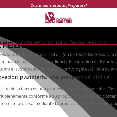
Cristo viene pronto ¡Prepárate!
creación
ogía y escatología: su relación en Hebreos
s, la protología, es decir, el origen de todas las cosas, y la e
e enlazan de manera extraordinaria. El contenido de Hebreo
como el sustentador de todo. Su protología está llena de 
ovación planetaria, una perspectiva bíblica
ción de la tierra es una promesa segura e irrevocable. Dios
rá plenamente conforme a su propósito original. No obstant
r en este proceso, mediante la predicación del evangelio, pue