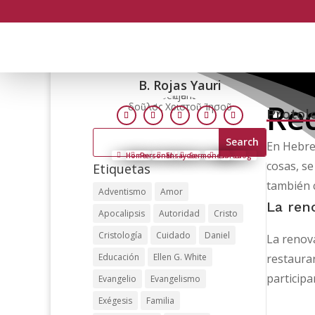
B. Rojas Yauri
Re
δοῦλος Χριστοῦ Ἰησοῦ
Protol
Follow
Follow
Follow
Follow
Follow
Search
En Hebreo
for:
Home
Personal
Ensayos
Sermones
Libros
Blog
cosas, s
Etiquetas
también 
Adventismo
Amor
La ren
Apocalipsis
Autoridad
Cristo
Cristología
Cuidado
Daniel
La renova
Educación
Ellen G. White
restaura
participa
Evangelio
Evangelismo
Exégesis
Familia