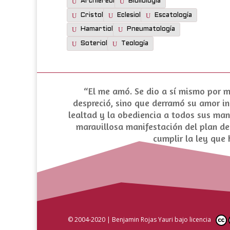
Archiereología
Bibliología
Cristología
Eclesiología
Escatología
Hamartiología
Pneumatología
Soteriología
Teología
“El me amó. Se dio a sí mismo por mí
despreció, sino que derramó su amor in
lealtad y la obediencia a todos sus ma
maravillosa manifestación del plan de 
cumplir la ley que 
© 2004-2020 |
Benjamin Rojas Yauri
bajo licencia