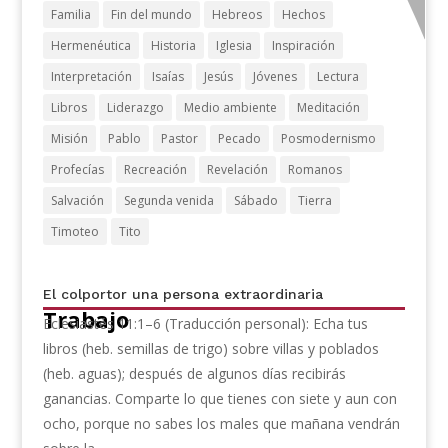
Familia
Fin del mundo
Hebreos
Hechos
Hermenéutica
Historia
Iglesia
Inspiración
Interpretación
Isaías
Jesús
Jóvenes
Lectura
Libros
Liderazgo
Medio ambiente
Meditación
Misión
Pablo
Pastor
Pecado
Posmodernismo
Profecías
Recreación
Revelación
Romanos
Salvación
Segunda venida
Sábado
Tierra
Timoteo
Tito
El colportor una persona extraordinaria
Trabajo
Eclesiastés 11:1–6 (Traducción personal): Echa tus
libros (heb. semillas de trigo) sobre villas y poblados
(heb. aguas); después de algunos días recibirás
ganancias. Comparte lo que tienes con siete y aun con
ocho, porque no sabes los males que mañana vendrán