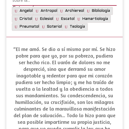
sobre la...
Categorías:
Angelología
Antropología
Archiereología
Bibliología
Cristología
Eclesiología
Escatología
Hamartiología
Pneumatología
Soteriología
Teología
“El me amó. Se dio a sí mismo por mí. Se hizo
pobre para que yo, por su pobreza, pudiera
ser hecho rico. El varón de dolores no me
despreció, sino que derramó su amor
inagotable y redentor para que mi corazón
pudiera ser hecho limpio; y me ha traído de
vuelta a la lealtad y la obediencia a todos
sus mandamientos. Su
condescendencia
, su
humillación
, su crucifixión, son los milagros
culminantes de la maravillosa manifestación
del plan de salvación... Todo lo hizo para que
sea posible impartirme su propia justicia,
para que yo pueda cumplir la ley que he