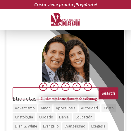
Cristo viene pronto ¡Prepárate!
B. Rojas Yauri
δοῦλος Χριστοῦ Ἰησοῦ
Follow
Follow
Follow
Follow
Follow
Search
for:
Etiquetas
Home
Personal
Ensayos
Sermones
Libros
Blog
Adventismo
Amor
Apocalipsis
Autoridad
Cristo
Cristología
Cuidado
Daniel
Educación
Ellen G. White
Evangelio
Evangelismo
Exégesis