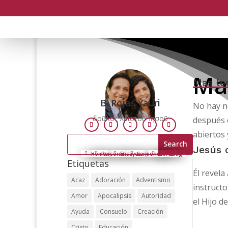
Ma
Mas le
B. Rojas Yauri
No hay n
δοῦλος Χριστοῦ Ἰησοῦ
después 
Follow
Follow
Follow
Follow
Follow
abiertos 
Search
for:
Jesús 
Home
Personal
Ensayos
Sermones
Libros
Blog
Etiquetas
Él revela
Acaz
Adoración
Adventismo
instructo
Amor
Apocalipsis
Autoridad
el Hijo d
Ayuda
Consuelo
Creación
Cristo
Educación