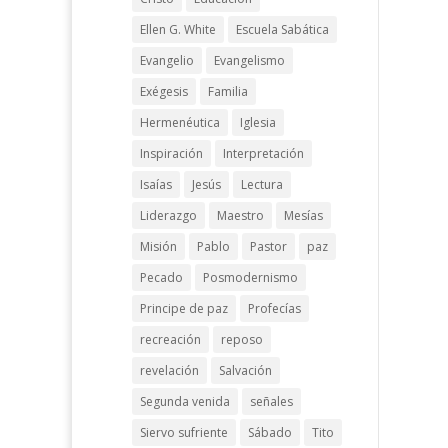
Ellen G. White
Escuela Sabática
Evangelio
Evangelismo
Exégesis
Familia
Hermenéutica
Iglesia
Inspiración
Interpretación
Isaías
Jesús
Lectura
Liderazgo
Maestro
Mesías
Misión
Pablo
Pastor
paz
Pecado
Posmodernismo
Principe de paz
Profecías
recreación
reposo
revelación
Salvación
Segunda venida
señales
Siervo sufriente
Sábado
Tito