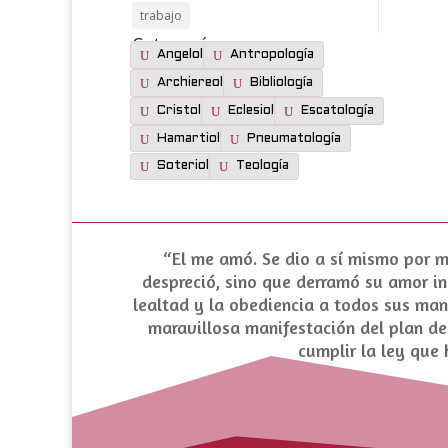
trabajo
Categorías:
Angelología
Antropología
Archiereología
Bibliología
Cristología
Eclesiología
Escatología
Hamartiología
Pneumatología
Soteriología
Teología
“El me amó. Se dio a sí mismo por mí
despreció, sino que derramó su amor in
lealtad y la obediencia a todos sus ma
maravillosa manifestación del plan de 
cumplir la ley que 