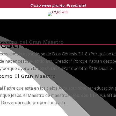
Cristo viene pronto ¡Prepárate!
estro
cciones del Gran Maestro
ecesidad de esconderse de Dios Génesis 3:1-8 ¿Por qué se 
de haber desobedecido a su Creador? Porque habían desobe
y porque oyeron la voz de Dios. ¿Por qué el SEÑOR Dios le...
como El Gran Maestro
 al Padre que está en los cielos Al buscar obtener educación 
r que Jesús, el Maestro de maestros. Hebreos 1:1-4 ¿Cuál fu
e Dios encarnado proporcionó a la...