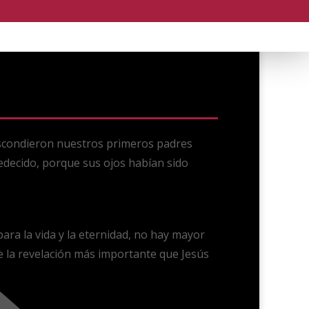
escondieron nuestros primeros padres
decido, porque sus ojos habían sido
para la vida y la eternidad, no hay mayor
e la revelación más importante que Jesús