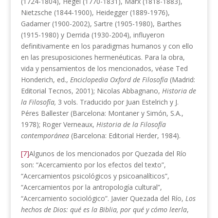
(1724-1804), Hegel (1770-1831), Marx (1818-1883),
Nietzsche (1844-1900), Heidegger (1889-1976),
Gadamer (1900-2002), Sartre (1905-1980), Barthes
(1915-1980) y Derrida (1930-2004), influyeron
definitivamente en los paradigmas humanos y con ello
en las presuposiciones hermenéuticas. Para la obra,
vida y pensamientos de los mencionados, véase Ted
Honderich, ed.,
Enciclopedia Oxford de Filosofía
(Madrid:
Editorial Tecnos, 2001); Nicolas Abbagnano,
Historia de
la Filosofía,
3 vols. Traducido por Juan Estelrich y J.
Péres Ballester (Barcelona: Montaner y Simón, S.A.,
1978); Roger Verneaux,
Historia de la Filosofía
contemporánea
(Barcelona: Editorial Herder, 1984).
[7]
Algunos de los mencionados por Quezada del Río
son: “Acercamiento por los efectos del texto”,
“Acercamientos psicológicos y psicoanalíticos”,
“Acercamientos por la antropología cultural”,
“Acercamiento sociológico”. Javier Quezada del Río,
Los
hechos de Dios: qué es la Biblia, por qué y cómo leerla
,