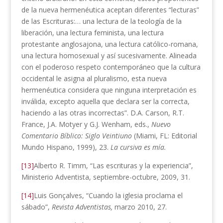
de la nueva hermenéutica aceptan diferentes “lecturas”
de las Escrituras:… una lectura de la teología de la
liberación, una lectura feminista, una lectura
protestante anglosajona, una lectura católico-romana,
una lectura homosexual y así sucesivamente. Alineada
con el poderoso respeto contemporáneo que la cultura
occidental le asigna al pluralismo, esta nueva
hermenéutica considera que ninguna interpretación es
inválida, excepto aquella que declara ser la correcta,
haciendo a las otras incorrectas”. D.A. Carson, R.T.
France, J.A. Motyer y G.J. Wenham, eds.,
Nuevo
Comentario Bíblico: Siglo Veintiuno
(Miami, FL: Editorial
Mundo Hispano, 1999), 23.
La cursiva es mía.
[13]
Alberto R. Timm, “Las escrituras y la experiencia”,
Ministerio Adventista, septiembre-octubre, 2009, 31.
[14]
Luis Gonçalves, “Cuando la iglesia proclama el
sábado”,
Revista Adventistas,
marzo 2010, 27.