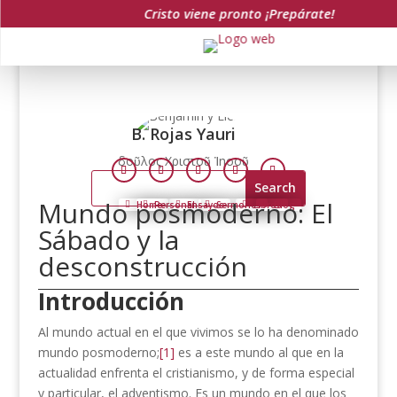
Cristo viene pronto ¡Prepárate!
B. Rojas Yauri
δοῦλος Χριστοῦ Ἰησοῦ
Follow
Follow
Follow
Follow
Follow
Search
for:
Mundo posmoderno: El
Home
Personal
Ensayos
Sermones
Libros
Blog
Sábado y la
desconstrucción
Introducción
Al mundo actual en el que vivimos se lo ha denominado
mundo posmoderno;
[1]
es a este mundo al que en la
actualidad enfrenta el cristianismo, y de forma especial
y particular, el adventismo. Es un mundo en el que los