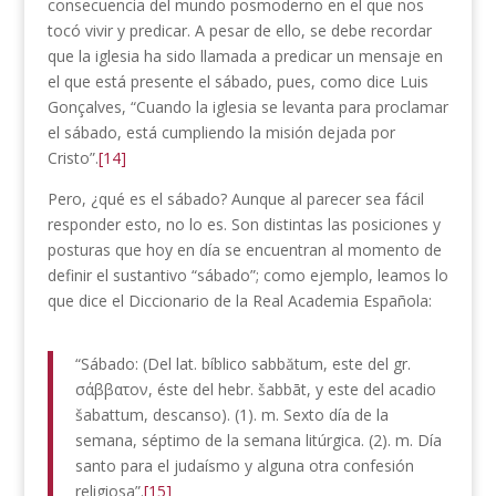
consecuencia del mundo posmoderno en el que nos
tocó vivir y predicar. A pesar de ello, se debe recordar
que la iglesia ha sido llamada a predicar un mensaje en
el que está presente el sábado, pues, como dice Luis
Gonçalves, “Cuando la iglesia se levanta para proclamar
el sábado, está cumpliendo la misión dejada por
Cristo”.
[14]
Pero, ¿qué es el sábado? Aunque al parecer sea fácil
responder esto, no lo es. Son distintas las posiciones y
posturas que hoy en día se encuentran al momento de
definir el sustantivo “sábado”; como ejemplo, leamos lo
que dice el Diccionario de la Real Academia Española:
“Sábado: (Del lat. bíblico sabbătum, este del gr.
σάββατον, éste del hebr. šabbāt, y este del acadio
šabattum, descanso). (1). m. Sexto día de la
semana, séptimo de la semana litúrgica. (2). m. Día
santo para el judaísmo y alguna otra confesión
religiosa”.
[15]