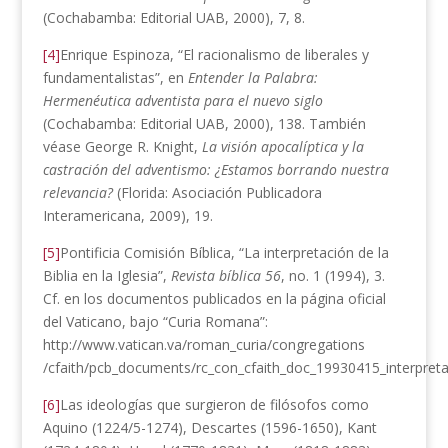
(Cochabamba: Editorial UAB, 2000), 7, 8.
[4]
Enrique Espinoza, “El racionalismo de liberales y
fundamentalistas”, en
Entender la Palabra:
Hermenéutica adventista para el nuevo siglo
(Cochabamba: Editorial UAB, 2000), 138. También
véase George R. Knight,
La visión apocalíptica y la
castración del adventismo: ¿Estamos borrando nuestra
relevancia?
(Florida: Asociación Publicadora
Interamericana, 2009), 19.
[5]
Pontificia Comisión Bíblica, “La interpretación de la
Biblia en la Iglesia”,
Revista bíblica 56
, no. 1 (1994), 3.
Cf. en los documentos publicados en la página oficial
del Vaticano, bajo “Curia Romana”:
http://www.vatican.va/roman_curia/congregations
/cfaith/pcb_documents/rc_con_cfaith_doc_19930415_interpret
[6]
Las ideologías que surgieron de filósofos como
Aquino (1224/5-1274), Descartes (1596-1650), Kant