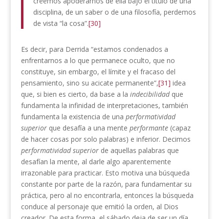
creemos apoderarnos de ella bajo el titulo de una
disciplina, de un saber o de una filosofía, perdemos
de vista “la cosa”.
[30]
Es decir, para Derrida “estamos condenados a
enfrentarnos a lo que permanece oculto, que no
constituye, sin embargo, el límite y el fracaso del
pensamiento, sino su acicate permanente”,
[31]
idea
que, si bien es cierto, da base a la
indecibilidad
que
fundamenta la infinidad de interpretaciones, también
fundamenta la existencia de una
performatividad
superior
que desafía a una mente
performante
(capaz
de hacer cosas por solo palabras) e inferior. Decimos
performatividad superior
de aquellas palabras que
desafían la mente, al darle algo aparentemente
irrazonable para practicar. Esto motiva una búsqueda
constante por parte de la razón, para fundamentar su
práctica, pero al no encontrarla, entonces la búsqueda
conduce al personaje que emitió la orden, al Dios
creador. De esta forma, el sábado deja de ser un día