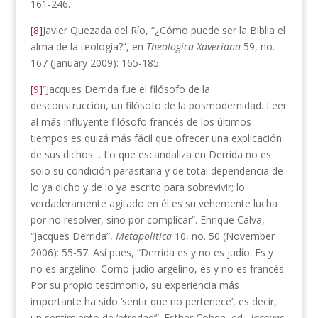
161-246.
[8]
Javier Quezada del Río, “¿Cómo puede ser la Biblia el
alma de la teología?”, en
Theologica Xaveriana
59, no.
167 (January 2009): 165-185.
[9]
“Jacques Derrida fue el filósofo de la
desconstrucción, un filósofo de la posmodernidad. Leer
al más influyente filósofo francés de los últimos
tiempos es quizá más fácil que ofrecer una explicación
de sus dichos… Lo que escandaliza en Derrida no es
solo su condición parasitaria y de total dependencia de
lo ya dicho y de lo ya escrito para sobrevivir; lo
verdaderamente agitado en él es su vehemente lucha
por no resolver, sino por complicar”. Enrique Calva,
“Jacques Derrida”,
Metapolitica
10, no. 50 (November
2006): 55-57. Así pues, “Derrida es y no es judío. Es y
no es argelino. Como judío argelino, es y no es francés.
Por su propio testimonio, su experiencia más
importante ha sido ‘sentir que no pertenece’, es decir,
un sentimiento de ‘otredad’”. Esther Cohen, ed.,
Jacques