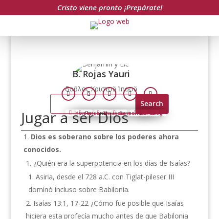
Cristo viene pronto ¡Prepárate!
B. Rojas Yauri
δοῦλος Χριστοῦ Ἰησοῦ
Follow
Follow
Follow
Follow
Follow
Search
for:
Jugar a ser Dios
Home
Personal
Ensayos
Sermones
Libros
Blog
Dios es soberano sobre los poderes ahora
conocidos.
¿Quién era la superpotencia en los días de Isaías?
Asiria, desde el 728 a.C. con Tiglat-pileser III
dominó incluso sobre Babilonia.
Isaías 13:1, 17-22 ¿Cómo fue posible que Isaías
hiciera esta profecía mucho antes de que Babilonia